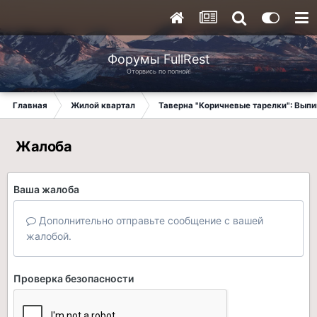
Форумы FullRest
Оторвись по полной!
Главная
Жилой квартал
Таверна "Коричневые тарелки": Вып
Жалоба
Ваша жалоба
Дополнительно отправьте сообщение с вашей
жалобой.
Проверка безопасности