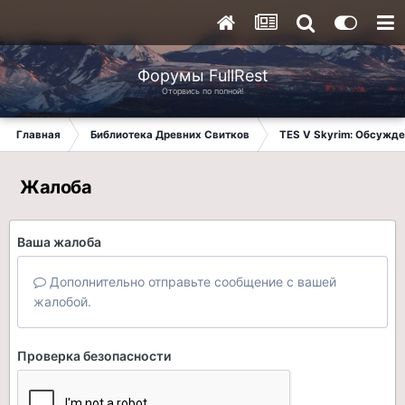
Форумы FullRest
Оторвись по полной!
Главная
Библиотека Древних Свитков
TES V Skyrim: Обсужде
Жалоба
Ваша жалоба
Дополнительно отправьте сообщение с вашей
жалобой.
Проверка безопасности