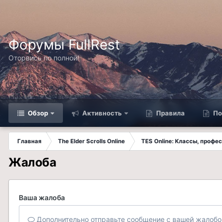
Форумы FullRest
Оторвись по полной!
Обзор
Активность
Правила
По
Главная
The Elder Scrolls Online
TES Online: Классы, профе
Жалоба
Ваша жалоба
Дополнительно отправьте сообщение с вашей жалобо