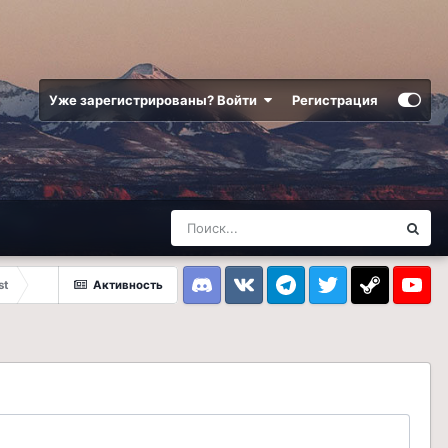
Уже зарегистрированы? Войти
Регистрация
st
Активность
Discord
VK
Telegram
Twitter
Steam
Youtub