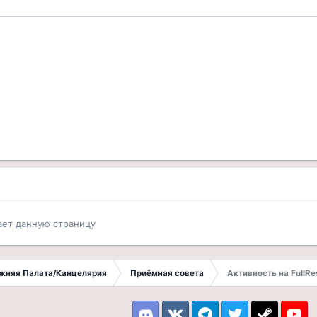
ает данную страницу
ижняя Палата/Канцелярия
Приёмная совета
Активность на FullRe