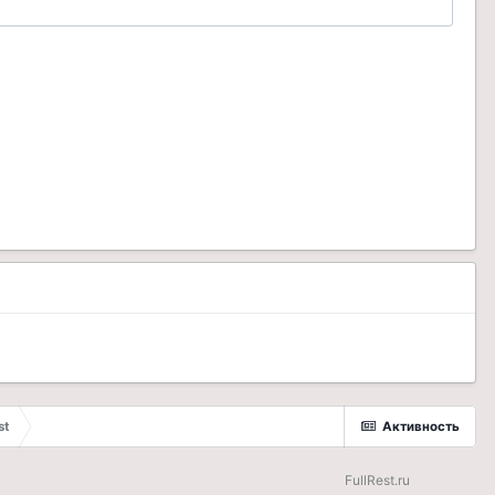
st
Активность
FullRest.ru