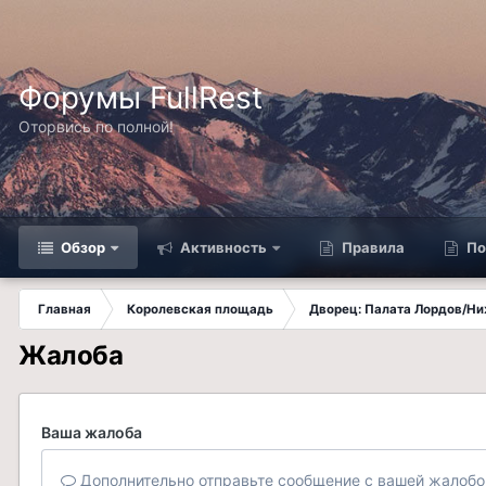
Форумы FullRest
Оторвись по полной!
Обзор
Активность
Правила
По
Главная
Королевская площадь
Дворец: Палата Лордов/Н
Жалоба
Ваша жалоба
Дополнительно отправьте сообщение с вашей жалобо