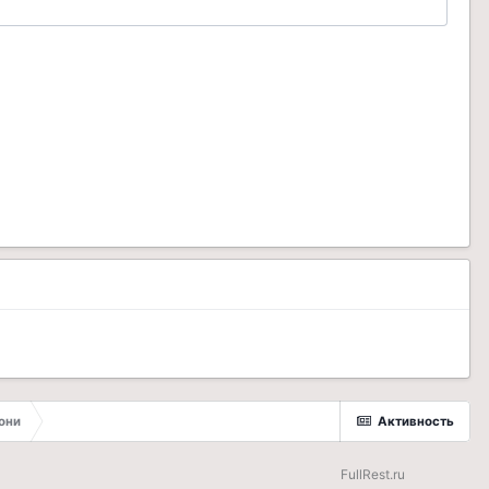
они
Активность
FullRest.ru