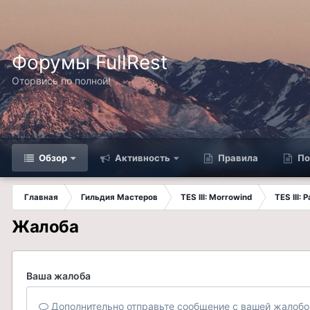
Форумы FullRest
Оторвись по полной!
Обзор
Активность
Правила
По
Главная
Гильдия Мастеров
TES III: Morrowind
TES III:
Жалоба
Ваша жалоба
Дополнительно отправьте сообщение с вашей жалобо