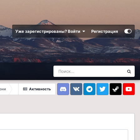
Уже зарегистрированы? Войти
Регистрация
они
Активность
Discord
VK
Telegram
Twitter
Steam
Youtub