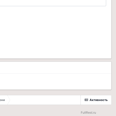
они
Активность
FullRest.ru