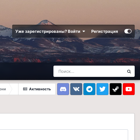
Уже зарегистрированы? Войти
Регистрация
они
Активность
Discord
VK
Telegram
Twitter
Steam
Youtub