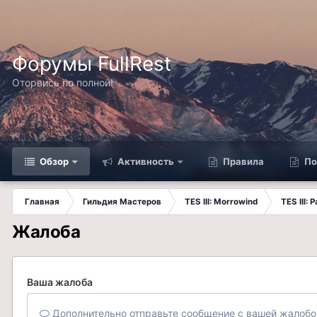
Форумы FullRest
Оторвись по полной!
Обзор
Активность
Правила
По
Главная
Гильдия Мастеров
TES III: Morrowind
TES III:
Жалоба
Ваша жалоба
Дополнительно отправьте сообщение с вашей жалобо