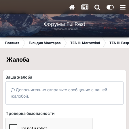
Форумы FullRest
Оторвись по полной!
Главная
Гильдия Мастеров
TES III: Morrowind
TES III: Ра
Жалоба
Ваша жалоба
Дополнительно отправьте сообщение с вашей
жалобой.
Проверка безопасности