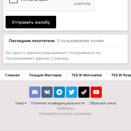
Отправить жалобу
Последние посетители
0 пользователей онлайн
Ни одного зарегистрированного пользователя не
просматривает данную страницу
Главная
Гильдия Мастеров
TES III: Morrowind
TES III: Ра
Discord
VK
Telegram
Twitter
Steam
Youtube
Тема
Политика конфиденциальности
Обратная связь
FullRest.ru
Powered by Invision Community