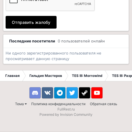
Отправить жалобу
Последние посетители
0 пользователей онлайн
Ни одного зарегистрированного пользователя не
просматривает данную страницу
Главная
Гильдия Мастеров
TES III: Morrowind
TES III: Ра
Discord
VK
Telegram
Twitter
Steam
Youtube
Тема
Политика конфиденциальности
Обратная связь
FullRest.ru
Powered by Invision Community