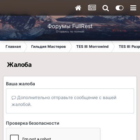
Форумы FullRest
Оторвись по полной!
Главная
Гильдия Мастеров
TES III: Morrowind
TES III: Ра
Жалоба
Ваша жалоба
Дополнительно отправьте сообщение с вашей
жалобой.
Проверка безопасности