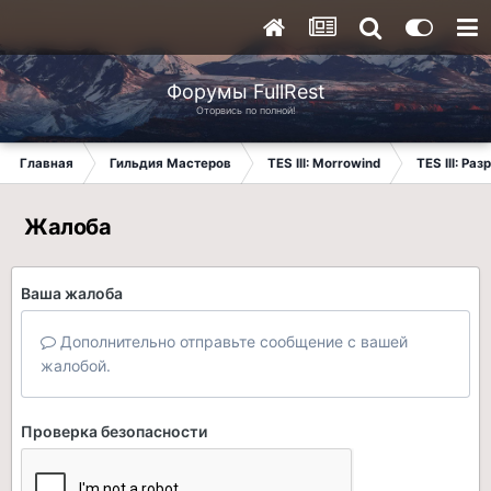
Форумы FullRest
Оторвись по полной!
Главная
Гильдия Мастеров
TES III: Morrowind
TES III: Ра
Жалоба
Ваша жалоба
Дополнительно отправьте сообщение с вашей
жалобой.
Проверка безопасности