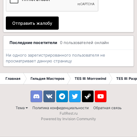
Отправить жалобу
Последние посетители
0 пользователей онлайн
Ни одного зарегистрированного пользователя не
просматривает данную страницу
Главная
Гильдия Мастеров
TES III: Morrowind
TES III: Ра
Discord
VK
Telegram
Twitter
Steam
Youtube
Тема
Политика конфиденциальности
Обратная связь
FullRest.ru
Powered by Invision Community