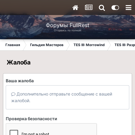
Форумы FullRest
Оторвись по полной!
Главная
Гильдия Мастеров
TES III: Morrowind
TES III: Ра
Жалоба
Ваша жалоба
Дополнительно отправьте сообщение с вашей
жалобой.
Проверка безопасности