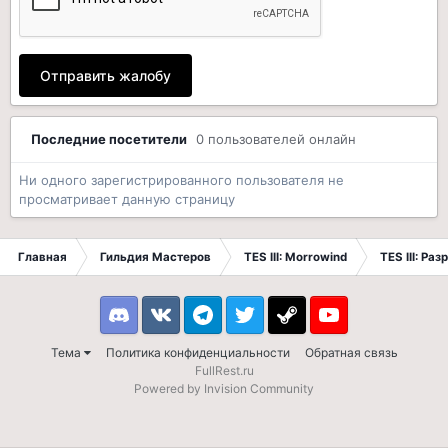
Отправить жалобу
Последние посетители
0 пользователей онлайн
Ни одного зарегистрированного пользователя не
просматривает данную страницу
Главная
Гильдия Мастеров
TES III: Morrowind
TES III: Ра
Discord
VK
Telegram
Twitter
Steam
Youtube
Тема
Политика конфиденциальности
Обратная связь
FullRest.ru
Powered by Invision Community