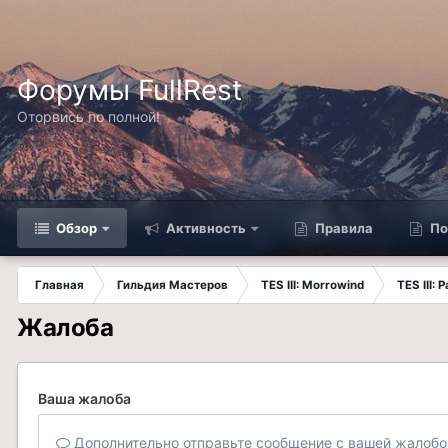
Форумы FullRest
Оторвись по полной!
Обзор
Активность
Правила
По
Главная
Гильдия Мастеров
TES III: Morrowind
TES III:
Жалоба
Ваша жалоба
Дополнительно отправьте сообщение с вашей жалобо