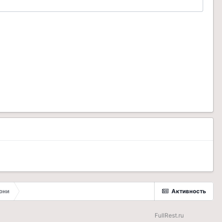
они
Активность
FullRest.ru