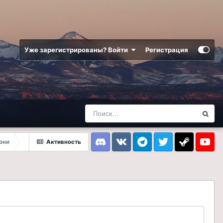
Уже зарегистрированы? Войти
Регистрация
они
Активность
Discord
VK
Telegram
Twitter
Steam
Youtub