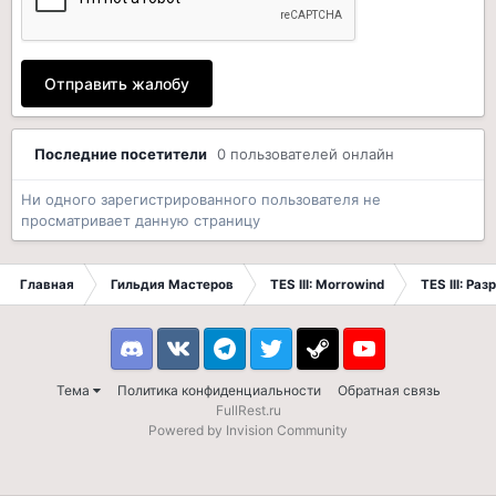
Отправить жалобу
Последние посетители
0 пользователей онлайн
Ни одного зарегистрированного пользователя не
просматривает данную страницу
Главная
Гильдия Мастеров
TES III: Morrowind
TES III: Ра
Discord
VK
Telegram
Twitter
Steam
Youtube
Тема
Политика конфиденциальности
Обратная связь
FullRest.ru
Powered by Invision Community