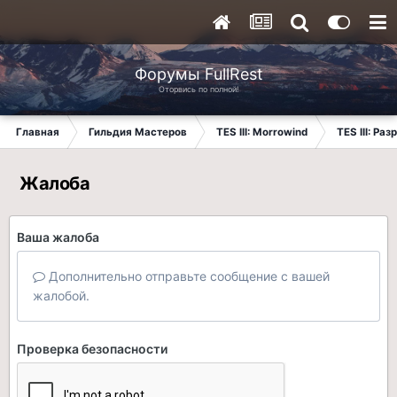
Форумы FullRest
Оторвись по полной!
Главная
Гильдия Мастеров
TES III: Morrowind
TES III: Ра
Жалоба
Ваша жалоба
Дополнительно отправьте сообщение с вашей
жалобой.
Проверка безопасности