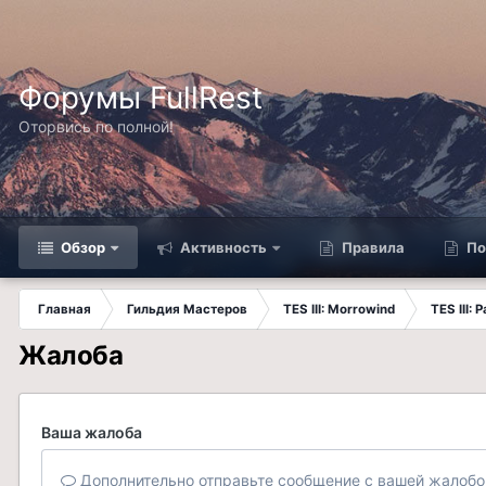
Форумы FullRest
Оторвись по полной!
Обзор
Активность
Правила
По
Главная
Гильдия Мастеров
TES III: Morrowind
TES III:
Жалоба
Ваша жалоба
Дополнительно отправьте сообщение с вашей жалобо