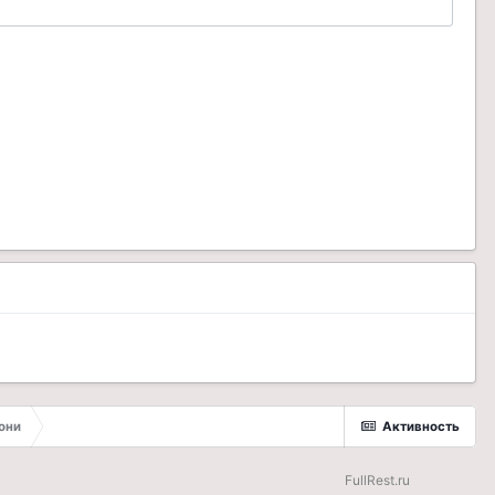
они
Активность
FullRest.ru