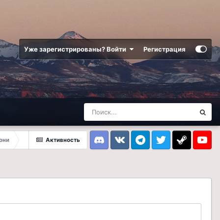
Уже зарегистрированы? Войти
Регистрация
они
Активность
Discord
VK
Telegram
Twitter
Steam
Youtub