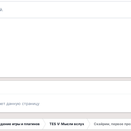
й.
ает данную страницу
ждение игры и плагинов
TES V: Мысли вслух
Скайрим, первое про