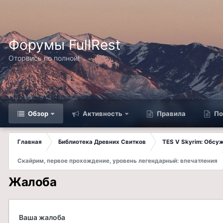
Форумы FullRest
Оторвись по полной!
Обзор
Активность
Правила
По
Главная
Библиотека Древних Свитков
TES V Skyrim: Обсу
Скайрим, первое прохождение, уровень легендарный: впечатления
Жалоба
Ваша жалоба