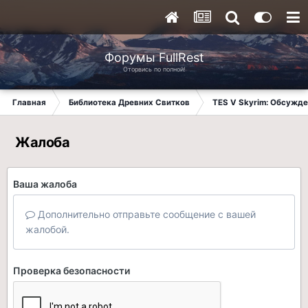
Форумы FullRest
Оторвись по полной!
Главная
Библиотека Древних Свитков
TES V Skyrim: Обсужде
Жалоба
Ваша жалоба
Дополнительно отправьте сообщение с вашей
жалобой.
Проверка безопасности