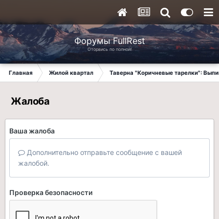
Форумы FullRest
Оторвись по полной!
Главная
Жилой квартал
Таверна "Коричневые тарелки": Вып
Жалоба
Ваша жалоба
Дополнительно отправьте сообщение с вашей
жалобой.
Проверка безопасности