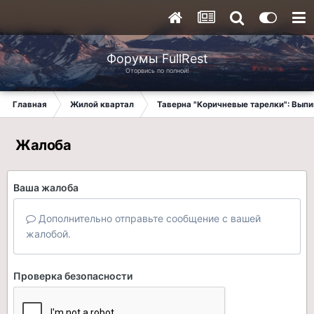
Форумы FullRest
Оторвись по полной!
Главная
Жилой квартал
Таверна "Коричневые тарелки": Вып
Жалоба
Ваша жалоба
Дополнительно отправьте сообщение с вашей
жалобой.
Проверка безопасности