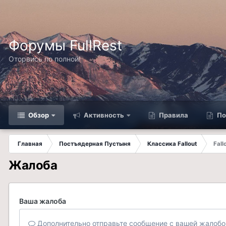
Форумы FullRest
Оторвись по полной!
Обзор
Активность
Правила
По
Главная
Постъядерная Пустыня
Классика Fallout
Fall
Жалоба
Ваша жалоба
Дополнительно отправьте сообщение с вашей жалобо