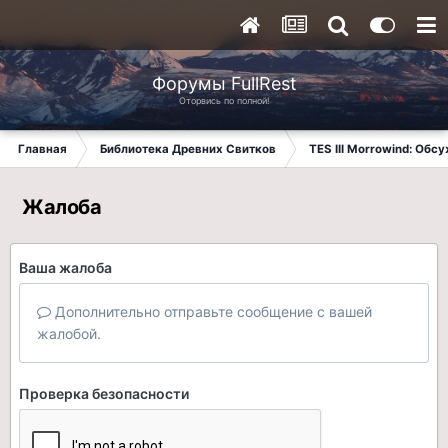
Форумы FullRest
Оторвись по полной!
Главная
Библиотека Древних Свитков
TES III Morrowind: Обс
Жалоба
Ваша жалоба
Дополнительно отправьте сообщение с вашей
жалобой.
Проверка безопасности