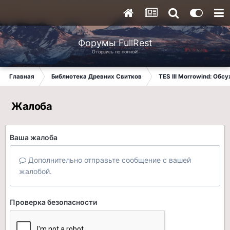
Форумы FullRest
Оторвись по полной!
Главная
Библиотека Древних Свитков
TES III Morrowind: Обс
Жалоба
Ваша жалоба
Дополнительно отправьте сообщение с вашей
жалобой.
Проверка безопасности