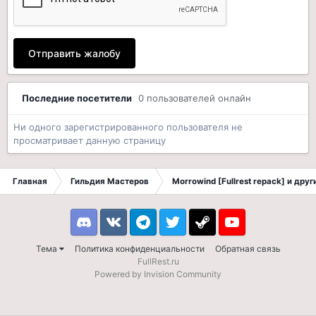
Отправить жалобу
Последние посетители
0 пользователей онлайн
Ни одного зарегистрированного пользователя не
просматривает данную страницу
Главная
Гильдия Мастеров
Morrowind [Fullrest repack] и дру
Discord
VK
Telegram
Twitter
Steam
Youtube
Тема
Политика конфиденциальности
Обратная связь
FullRest.ru
Powered by Invision Community