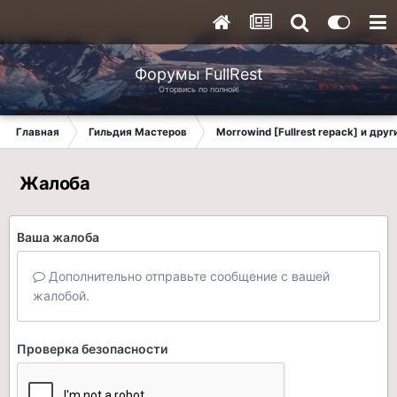
Форумы FullRest
Оторвись по полной!
Главная
Гильдия Мастеров
Morrowind [Fullrest repack] и дру
Жалоба
Ваша жалоба
Дополнительно отправьте сообщение с вашей
жалобой.
Проверка безопасности