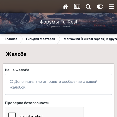
Форумы FullRest
Оторвись по полной!
Главная
Гильдия Мастеров
Morrowind [Fullrest repack] и дру
Жалоба
Ваша жалоба
Дополнительно отправьте сообщение с вашей
жалобой.
Проверка безопасности