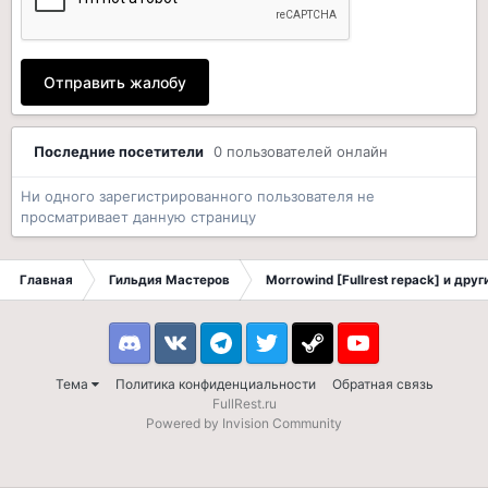
Отправить жалобу
Последние посетители
0 пользователей онлайн
Ни одного зарегистрированного пользователя не
просматривает данную страницу
Главная
Гильдия Мастеров
Morrowind [Fullrest repack] и дру
Discord
VK
Telegram
Twitter
Steam
Youtube
Тема
Политика конфиденциальности
Обратная связь
FullRest.ru
Powered by Invision Community