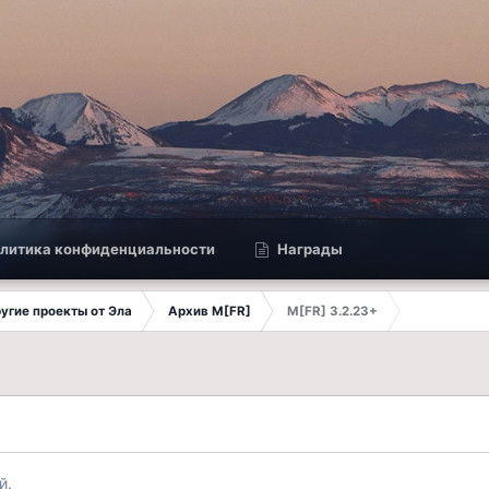
литика конфиденциальности
Награды
другие проекты от Эла
Архив M[FR]
M[FR] 3.2.23+
й.