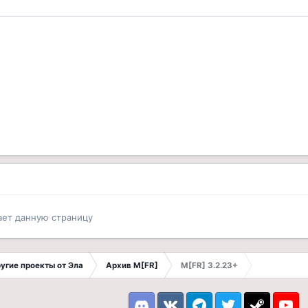
ает данную страницу
другие проекты от Эла
Архив M[FR]
M[FR] 3.2.23+