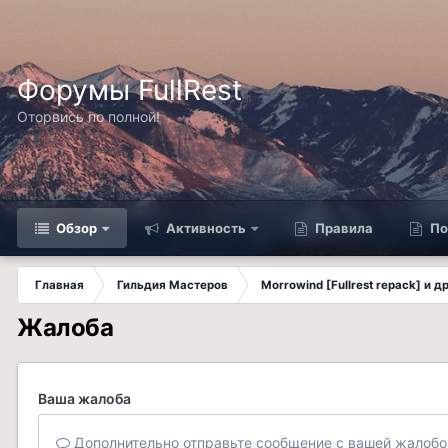
Форумы FullRest
Оторвись по полной!
Обзор
Активность
Правила
По
Главная
Гильдия Мастеров
Morrowind [Fullrest repack] и 
Жалоба
Ваша жалоба
Дополнительно отправьте сообщение с вашей жалобо