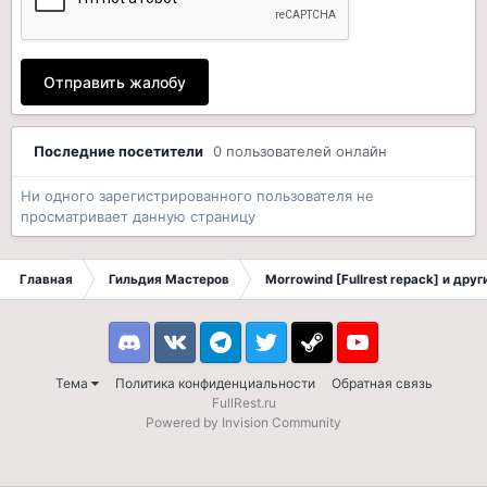
Отправить жалобу
Последние посетители
0 пользователей онлайн
Ни одного зарегистрированного пользователя не
просматривает данную страницу
Главная
Гильдия Мастеров
Morrowind [Fullrest repack] и дру
Discord
VK
Telegram
Twitter
Steam
Youtube
Тема
Политика конфиденциальности
Обратная связь
FullRest.ru
Powered by Invision Community