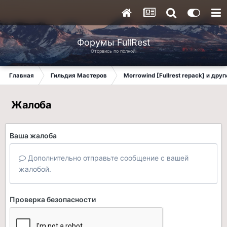
Форумы FullRest
Оторвись по полной!
Главная
Гильдия Мастеров
Morrowind [Fullrest repack] и дру
Жалоба
Ваша жалоба
Дополнительно отправьте сообщение с вашей
жалобой.
Проверка безопасности