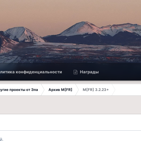
литика конфиденциальности
Награды
другие проекты от Эла
Архив M[FR]
M[FR] 3.2.23+
й.