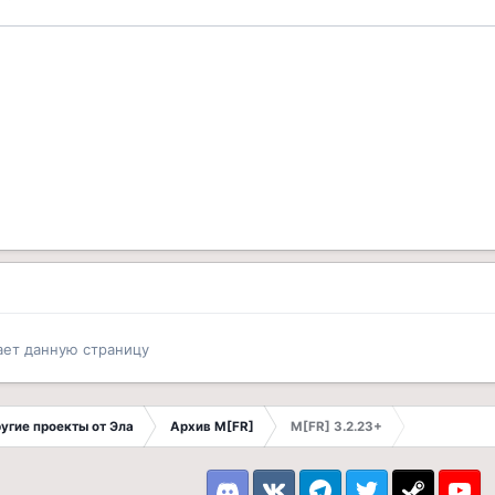
ает данную страницу
другие проекты от Эла
Архив M[FR]
M[FR] 3.2.23+