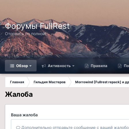
Форумы FullRest
Оторвись по полной!
Обзор
Активность
Правила
По
Главная
Гильдия Мастеров
Morrowind [Fullrest repack] и 
Жалоба
Ваша жалоба
Дополнительно отправьте сообщение с вашей жалобо