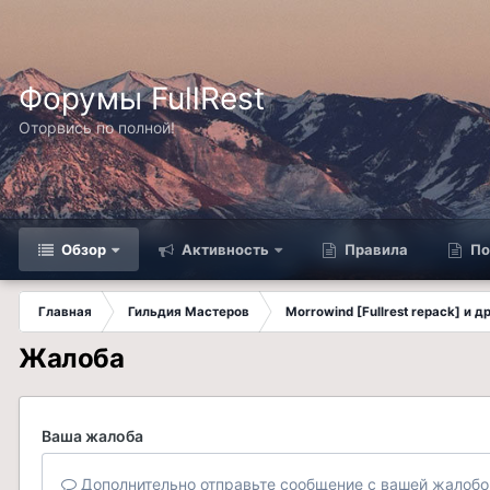
Форумы FullRest
Оторвись по полной!
Обзор
Активность
Правила
По
Главная
Гильдия Мастеров
Morrowind [Fullrest repack] и 
Жалоба
Ваша жалоба
Дополнительно отправьте сообщение с вашей жалобо