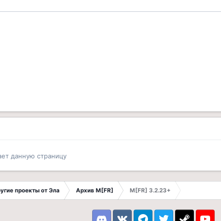
ает данную страницу
другие проекты от Эла
Архив M[FR]
M[FR] 3.2.23+