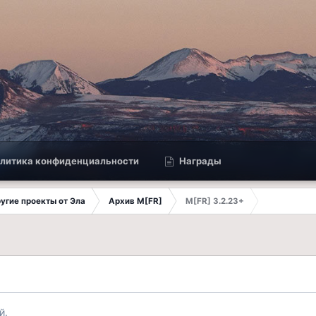
литика конфиденциальности
Награды
другие проекты от Эла
Архив M[FR]
M[FR] 3.2.23+
й.