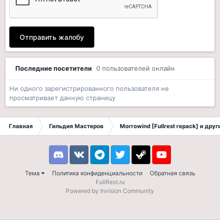
Отправить жалобу
Последние посетители
0 пользователей онлайн
Ни одного зарегистрированного пользователя не
просматривает данную страницу
Главная
Гильдия Мастеров
Morrowind [Fullrest repack] и дру
Discord
VK
Telegram
Twitter
Steam
Youtube
Тема
Политика конфиденциальности
Обратная связь
FullRest.ru
Powered by Invision Community