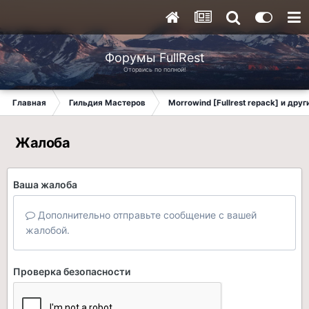
Форумы FullRest
Оторвись по полной!
Главная
Гильдия Мастеров
Morrowind [Fullrest repack] и дру
Жалоба
Ваша жалоба
Дополнительно отправьте сообщение с вашей
жалобой.
Проверка безопасности