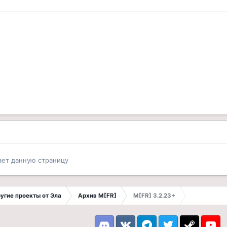
ает данную страницу
другие проекты от Эла
Архив M[FR]
M[FR] 3.2.23+