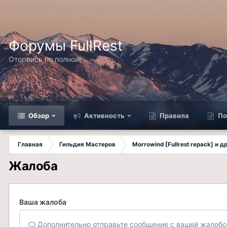
Форумы FullRest
Оторвись по полной!
Обзор
Активность
Правила
По
Главная
Гильдия Мастеров
Morrowind [Fullrest repack] и 
Жалоба
Ваша жалоба
Дополнительно отправьте сообщение с вашей жалобо