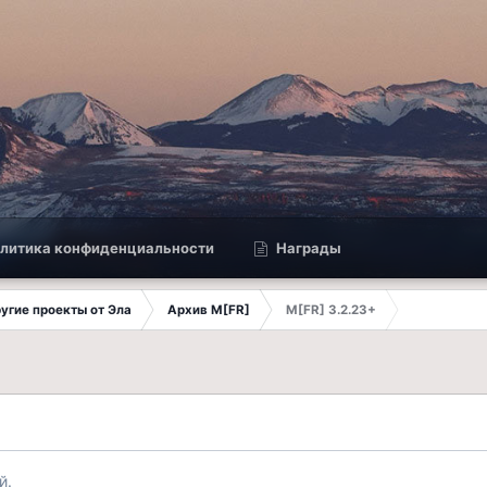
литика конфиденциальности
Награды
другие проекты от Эла
Архив M[FR]
M[FR] 3.2.23+
й.