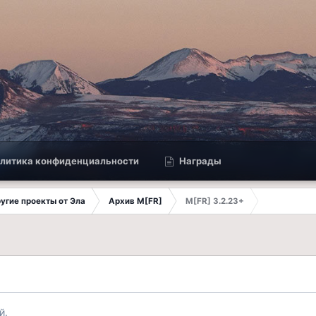
литика конфиденциальности
Награды
другие проекты от Эла
Архив M[FR]
M[FR] 3.2.23+
й.