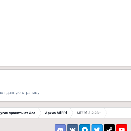
ает данную страницу
другие проекты от Эла
Архив M[FR]
M[FR] 3.2.23+