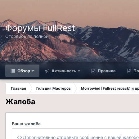
Форумы FullRest
Оторвись по полной!
Обзор
Активность
Правила
По
Главная
Гильдия Мастеров
Morrowind [Fullrest repack] и 
Жалоба
Ваша жалоба
Дополнительно отправьте сообщение с вашей жалобо