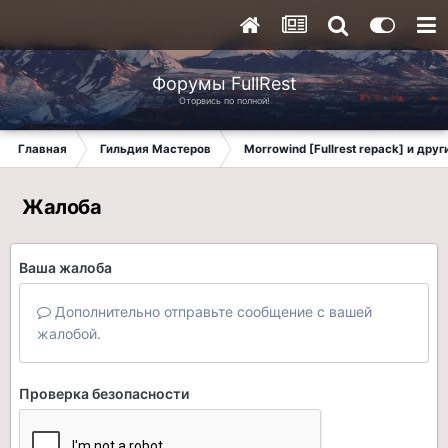
Форумы FullRest
Оторвись по полной!
Главная
Гильдия Мастеров
Morrowind [Fullrest repack] и дру
Жалоба
Ваша жалоба
Дополнительно отправьте сообщение с вашей
жалобой.
Проверка безопасности