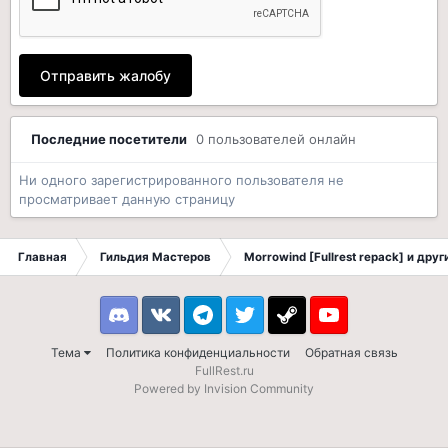
Отправить жалобу
Последние посетители
0 пользователей онлайн
Ни одного зарегистрированного пользователя не
просматривает данную страницу
Главная
Гильдия Мастеров
Morrowind [Fullrest repack] и дру
Discord
VK
Telegram
Twitter
Steam
Youtube
Тема
Политика конфиденциальности
Обратная связь
FullRest.ru
Powered by Invision Community