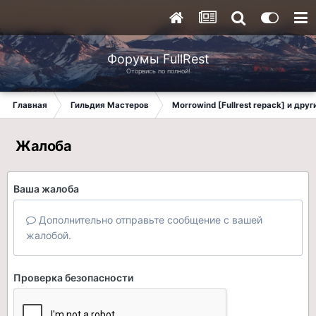
Форумы FullRest
Оторвись по полной!
Главная
Гильдия Мастеров
Morrowind [Fullrest repack] и дру
Жалоба
Ваша жалоба
Дополнительно отправьте сообщение с вашей
жалобой.
Проверка безопасности