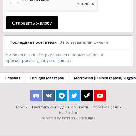
Отправить жалобу
Последние посетители
0 пользователей онлайн
Ни одного зарегистрированного пользователя не
просматривает данную страницу
Главная
Гильдия Мастеров
Morrowind [Fullrest repack] и дру
Discord
VK
Telegram
Twitter
Steam
Youtube
Тема
Политика конфиденциальности
Обратная связь
FullRest.ru
Powered by Invision Community