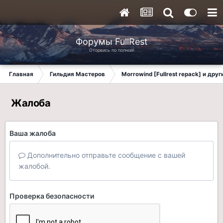
Форумы FullRest
Оторвись по полной!
Главная
Гильдия Мастеров
Morrowind [Fullrest repack] и дру
Жалоба
Ваша жалоба
Дополнительно отправьте сообщение с вашей
жалобой.
Проверка безопасности