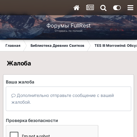
Форумы FullRest
Оторвись по полной!
Главная
Библиотека Древних Свитков
TES III Morrowind: Обс
Жалоба
Ваша жалоба
Дополнительно отправьте сообщение с вашей
жалобой.
Проверка безопасности