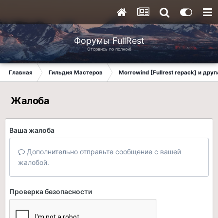
Форумы FullRest
Оторвись по полной!
Главная
Гильдия Мастеров
Morrowind [Fullrest repack] и дру
Жалоба
Ваша жалоба
Дополнительно отправьте сообщение с вашей
жалобой.
Проверка безопасности