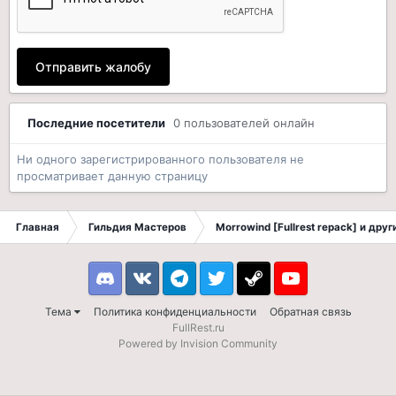
Отправить жалобу
Последние посетители
0 пользователей онлайн
Ни одного зарегистрированного пользователя не
просматривает данную страницу
Главная
Гильдия Мастеров
Morrowind [Fullrest repack] и дру
Discord
VK
Telegram
Twitter
Steam
Youtube
Тема
Политика конфиденциальности
Обратная связь
FullRest.ru
Powered by Invision Community