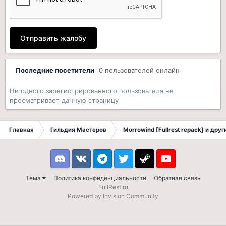
Отправить жалобу
Последние посетители
0 пользователей онлайн
Ни одного зарегистрированного пользователя не
просматривает данную страницу
Главная
Гильдия Мастеров
Morrowind [Fullrest repack] и дру
Discord
VK
Telegram
Twitter
Steam
Youtube
Тема
Политика конфиденциальности
Обратная связь
FullRest.ru
Powered by Invision Community