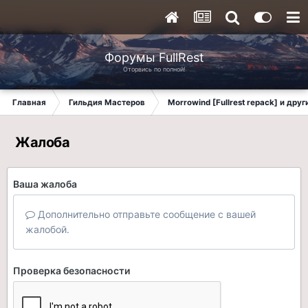
Форумы FullRest
Оторвись по полной!
Главная
Гильдия Мастеров
Morrowind [Fullrest repack] и дру
Жалоба
Ваша жалоба
Дополнительно отправьте сообщение с вашей
жалобой.
Проверка безопасности