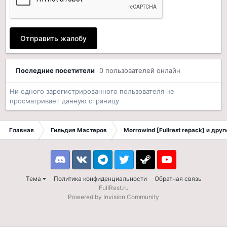
Отправить жалобу
Последние посетители
0 пользователей онлайн
Ни одного зарегистрированного пользователя не
просматривает данную страницу
Главная
Гильдия Мастеров
Morrowind [Fullrest repack] и дру
Discord
VK
Telegram
Twitter
Steam
Youtube
Тема
Политика конфиденциальности
Обратная связь
FullRest.ru
Powered by Invision Community