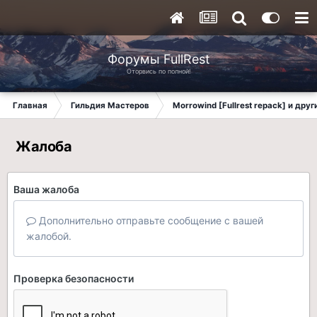
Форумы FullRest
Оторвись по полной!
Главная
Гильдия Мастеров
Morrowind [Fullrest repack] и дру
Жалоба
Ваша жалоба
Дополнительно отправьте сообщение с вашей
жалобой.
Проверка безопасности