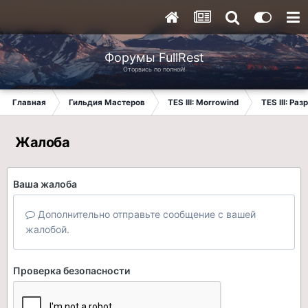
Форумы FullRest
Оторвись по полной!
Главная
Гильдия Мастеров
TES III: Morrowind
TES III: Ра
Жалоба
Ваша жалоба
Дополнительно отправьте сообщение с вашей
жалобой.
Проверка безопасности