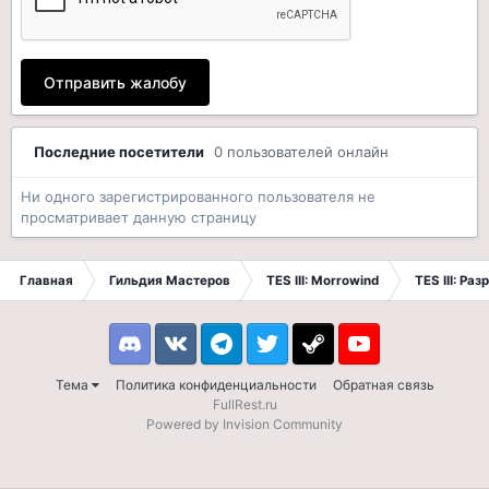
Отправить жалобу
Последние посетители
0 пользователей онлайн
Ни одного зарегистрированного пользователя не
просматривает данную страницу
Главная
Гильдия Мастеров
TES III: Morrowind
TES III: Ра
Discord
VK
Telegram
Twitter
Steam
Youtube
Тема
Политика конфиденциальности
Обратная связь
FullRest.ru
Powered by Invision Community