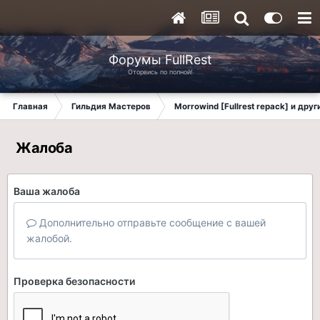
Форумы FullRest
Оторвись по полной!
Главная
Гильдия Мастеров
Morrowind [Fullrest repack] и дру
Жалоба
Ваша жалоба
Дополнительно отправьте сообщение с вашей
жалобой.
Проверка безопасности