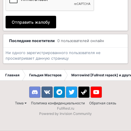
Отправить жалобу
Последние посетители
0 пользователей онлайн
Ни одного зарегистрированного пользователя не
просматривает данную страницу
Главная
Гильдия Мастеров
Morrowind [Fullrest repack] и дру
Discord
VK
Telegram
Twitter
Steam
Youtube
Тема
Политика конфиденциальности
Обратная связь
FullRest.ru
Powered by Invision Community