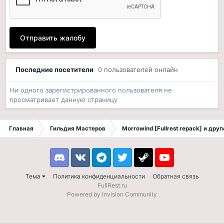
Отправить жалобу
Последние посетители
0 пользователей онлайн
Ни одного зарегистрированного пользователя не
просматривает данную страницу
Главная
Гильдия Мастеров
Morrowind [Fullrest repack] и дру
Discord
VK
Telegram
Twitter
Steam
Youtube
Тема
Политика конфиденциальности
Обратная связь
FullRest.ru
Powered by Invision Community