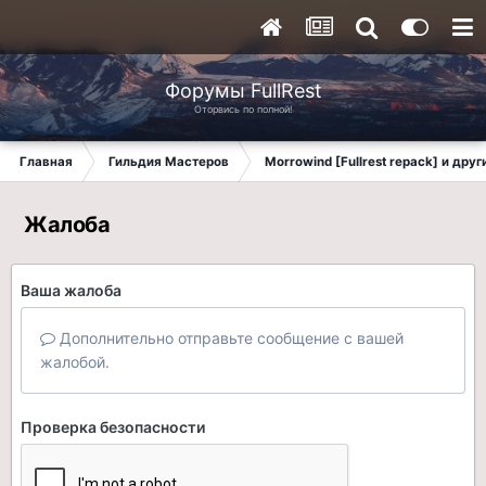
Форумы FullRest
Оторвись по полной!
Главная
Гильдия Мастеров
Morrowind [Fullrest repack] и дру
Жалоба
Ваша жалоба
Дополнительно отправьте сообщение с вашей
жалобой.
Проверка безопасности