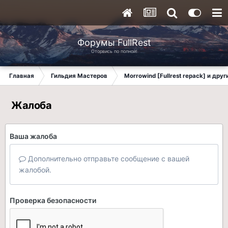
Форумы FullRest
Оторвись по полной!
Главная
Гильдия Мастеров
Morrowind [Fullrest repack] и дру
Жалоба
Ваша жалоба
Дополнительно отправьте сообщение с вашей
жалобой.
Проверка безопасности