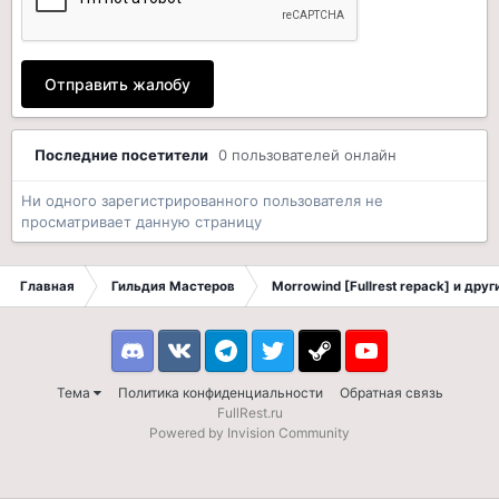
Отправить жалобу
Последние посетители
0 пользователей онлайн
Ни одного зарегистрированного пользователя не
просматривает данную страницу
Главная
Гильдия Мастеров
Morrowind [Fullrest repack] и дру
Discord
VK
Telegram
Twitter
Steam
Youtube
Тема
Политика конфиденциальности
Обратная связь
FullRest.ru
Powered by Invision Community