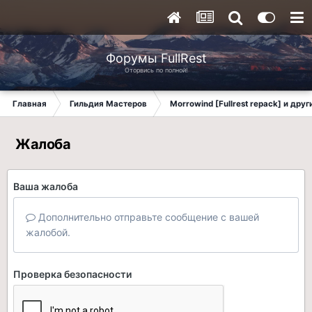
Форумы FullRest
Оторвись по полной!
Главная
Гильдия Мастеров
Morrowind [Fullrest repack] и дру
Жалоба
Ваша жалоба
Дополнительно отправьте сообщение с вашей
жалобой.
Проверка безопасности