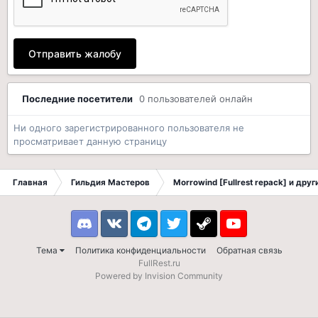
Отправить жалобу
Последние посетители
0 пользователей онлайн
Ни одного зарегистрированного пользователя не
просматривает данную страницу
Главная
Гильдия Мастеров
Morrowind [Fullrest repack] и дру
Discord
VK
Telegram
Twitter
Steam
Youtube
Тема
Политика конфиденциальности
Обратная связь
FullRest.ru
Powered by Invision Community