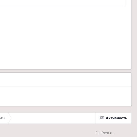
рты
Активность
FullRest.ru