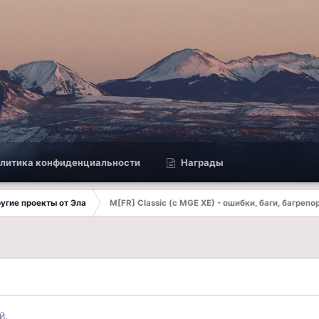
литика конфиденциальности
Награды
другие проекты от Эла
M[FR] Classic (с MGE XE) - ошибки, баги, багрепо
й.