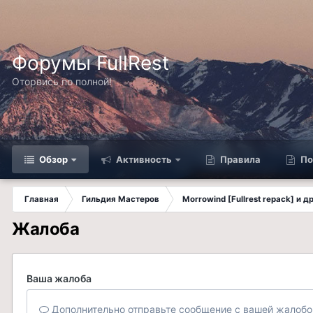
Форумы FullRest
Оторвись по полной!
Обзор
Активность
Правила
По
Главная
Гильдия Мастеров
Morrowind [Fullrest repack] и 
Жалоба
Ваша жалоба
Дополнительно отправьте сообщение с вашей жалобо