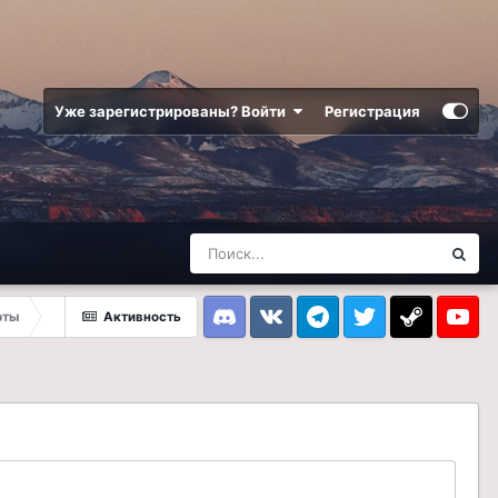
Уже зарегистрированы? Войти
Регистрация
рты
Активность
Discord
VK
Telegram
Twitter
Steam
Youtub