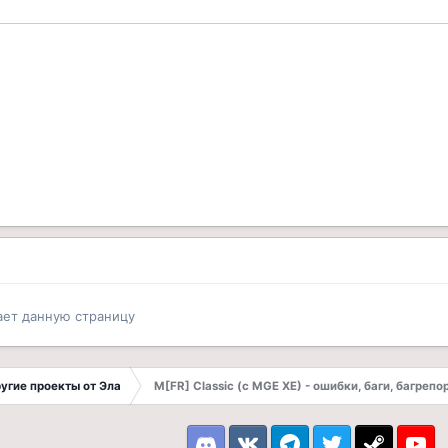
ает данную страницу
другие проекты от Эла
M[FR] Classic (с MGE XE) - ошибки, баги, багрепо