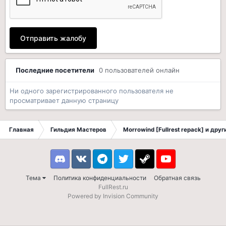
Отправить жалобу
Последние посетители
0 пользователей онлайн
Ни одного зарегистрированного пользователя не
просматривает данную страницу
Главная
Гильдия Мастеров
Morrowind [Fullrest repack] и дру
Discord
VK
Telegram
Twitter
Steam
Youtube
Тема
Политика конфиденциальности
Обратная связь
FullRest.ru
Powered by Invision Community