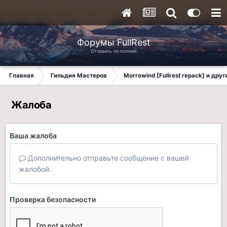
Форумы FullRest
Оторвись по полной!
Главная
Гильдия Мастеров
Morrowind [Fullrest repack] и дру
Жалоба
Ваша жалоба
Дополнительно отправьте сообщение с вашей
жалобой.
Проверка безопасности