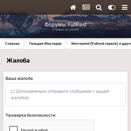
Форумы FullRest
Оторвись по полной!
Главная
Гильдия Мастеров
Morrowind [Fullrest repack] и дру
Жалоба
Ваша жалоба
Дополнительно отправьте сообщение с вашей
жалобой.
Проверка безопасности