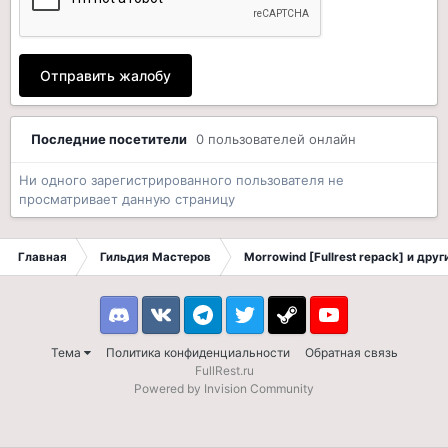
Отправить жалобу
Последние посетители
0 пользователей онлайн
Ни одного зарегистрированного пользователя не
просматривает данную страницу
Главная
Гильдия Мастеров
Morrowind [Fullrest repack] и дру
Discord
VK
Telegram
Twitter
Steam
Youtube
Тема
Политика конфиденциальности
Обратная связь
FullRest.ru
Powered by Invision Community