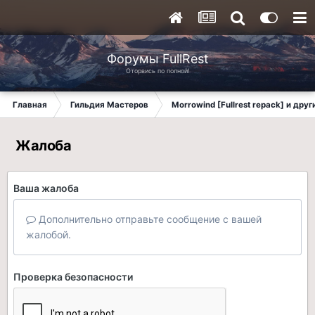
Форумы FullRest
Оторвись по полной!
Главная
Гильдия Мастеров
Morrowind [Fullrest repack] и дру
Жалоба
Ваша жалоба
Дополнительно отправьте сообщение с вашей
жалобой.
Проверка безопасности