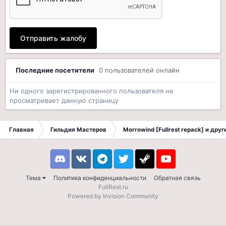
Отправить жалобу
Последние посетители
0 пользователей онлайн
Ни одного зарегистрированного пользователя не
просматривает данную страницу
Главная
Гильдия Мастеров
Morrowind [Fullrest repack] и дру
Discord
VK
Telegram
Twitter
Steam
Youtube
Тема
Политика конфиденциальности
Обратная связь
FullRest.ru
Powered by Invision Community