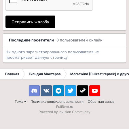
Отправить жалобу
Последние посетители
0 пользователей онлайн
Ни одного зарегистрированного пользователя не
просматривает данную страницу
Главная
Гильдия Мастеров
Morrowind [Fullrest repack] и дру
Discord
VK
Telegram
Twitter
Steam
Youtube
Тема
Политика конфиденциальности
Обратная связь
FullRest.ru
Powered by Invision Community