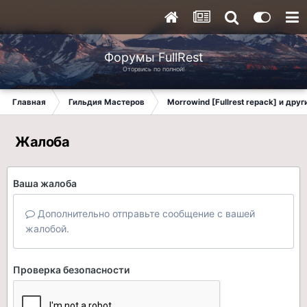
Форумы FullRest
Оторвись по полной!
Главная
Гильдия Мастеров
Morrowind [Fullrest repack] и дру
Жалоба
Ваша жалоба
Дополнительно отправьте сообщение с вашей
жалобой.
Проверка безопасности