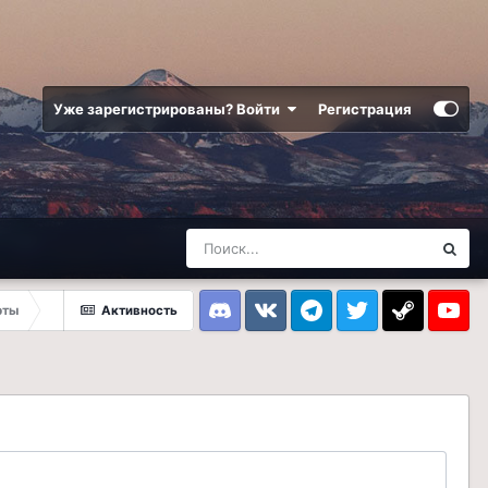
Уже зарегистрированы? Войти
Регистрация
рты
Активность
Discord
VK
Telegram
Twitter
Steam
Youtub