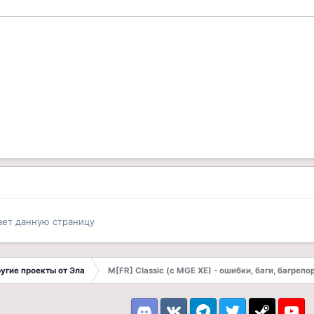
ает данную страницу
другие проекты от Эла
M[FR] Classic (с MGE XE) - ошибки, баги, багрепо