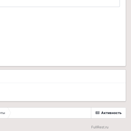
рты
Активность
FullRest.ru