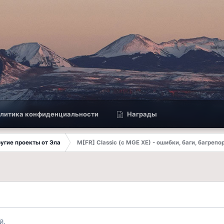
литика конфиденциальности
Награды
другие проекты от Эла
M[FR] Classic (с MGE XE) - ошибки, баги, багрепо
й.