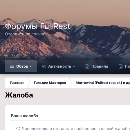
Форумы FullRest
Оторвись по полной!
Обзор
Активность
Правила
По
Главная
Гильдия Мастеров
Morrowind [Fullrest repack] и 
Жалоба
Ваша жалоба
Дополнительно отправьте сообщение с вашей жалобо