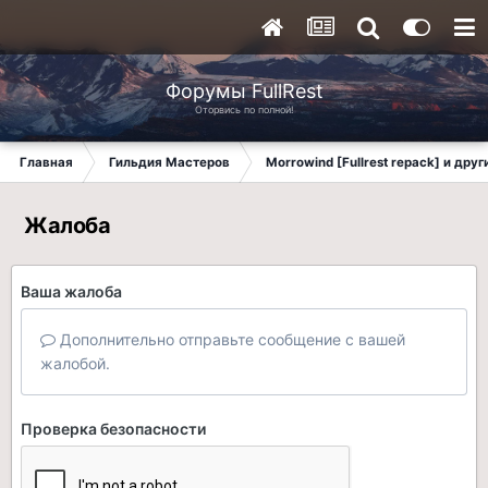
Форумы FullRest
Оторвись по полной!
Главная
Гильдия Мастеров
Morrowind [Fullrest repack] и дру
Жалоба
Ваша жалоба
Дополнительно отправьте сообщение с вашей
жалобой.
Проверка безопасности