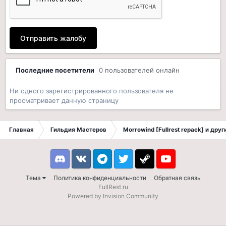
Отправить жалобу
Последние посетители
0 пользователей онлайн
Ни одного зарегистрированного пользователя не
просматривает данную страницу
Главная
Гильдия Мастеров
Morrowind [Fullrest repack] и дру
Discord
VK
Telegram
Twitter
Steam
Youtube
Тема
Политика конфиденциальности
Обратная связь
FullRest.ru
Powered by Invision Community