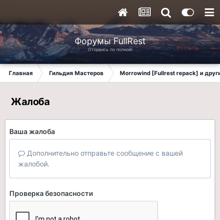
Форумы FullRest
Оторвись по полной!
Главная
Гильдия Мастеров
Morrowind [Fullrest repack] и дру
Жалоба
Ваша жалоба
Дополнительно отправьте сообщение с вашей
жалобой.
Проверка безопасности