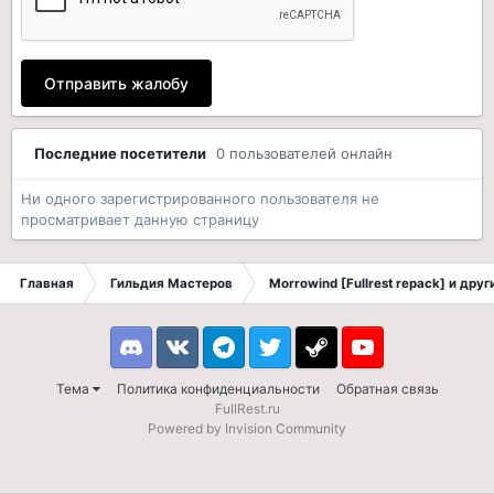
Отправить жалобу
Последние посетители
0 пользователей онлайн
Ни одного зарегистрированного пользователя не
просматривает данную страницу
Главная
Гильдия Мастеров
Morrowind [Fullrest repack] и дру
Discord
VK
Telegram
Twitter
Steam
Youtube
Тема
Политика конфиденциальности
Обратная связь
FullRest.ru
Powered by Invision Community