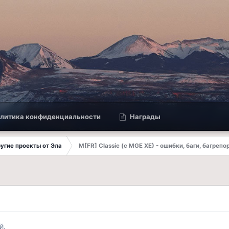
литика конфиденциальности
Награды
другие проекты от Эла
M[FR] Classic (с MGE XE) - ошибки, баги, багрепо
й.