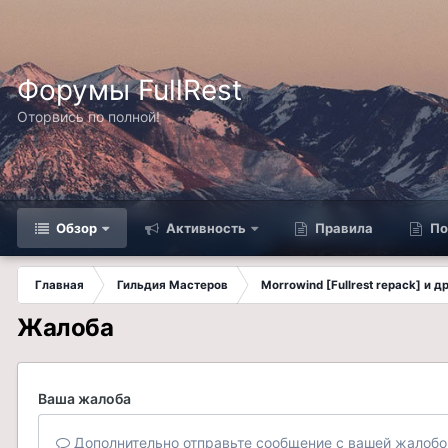
Форумы FullRest
Оторвись по полной!
Обзор
Активность
Правила
По
Главная
Гильдия Мастеров
Morrowind [Fullrest repack] и 
Жалоба
Ваша жалоба
Дополнительно отправьте сообщение с вашей жалобо