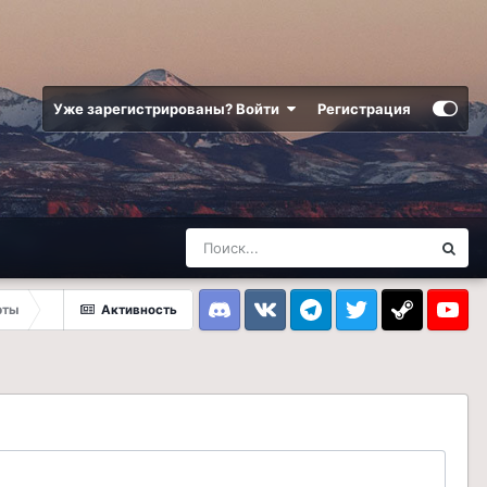
Уже зарегистрированы? Войти
Регистрация
рты
Активность
Discord
VK
Telegram
Twitter
Steam
Youtub