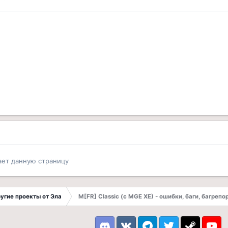
ает данную страницу
другие проекты от Эла
M[FR] Classic (с MGE XE) - ошибки, баги, багрепо