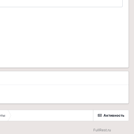
рты
Активность
FullRest.ru